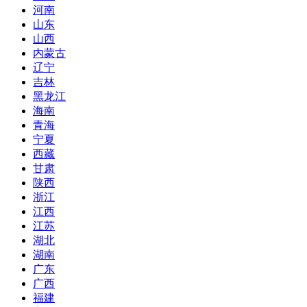
河南
山东
山西
内蒙古
辽宁
吉林
黑龙江
海南
青海
宁夏
西藏
甘肃
陕西
浙江
江西
江苏
湖北
湖南
广东
广西
福建