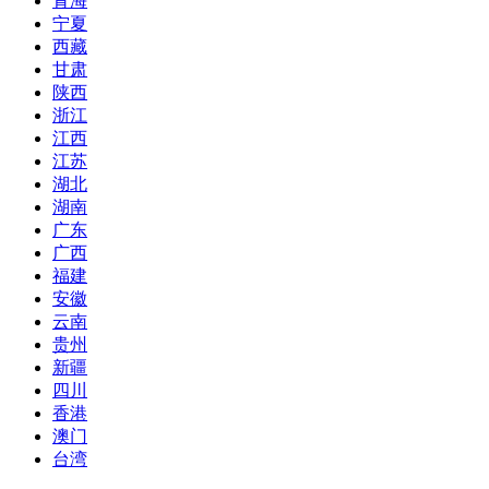
青海
宁夏
西藏
甘肃
陕西
浙江
江西
江苏
湖北
湖南
广东
广西
福建
安徽
云南
贵州
新疆
四川
香港
澳门
台湾