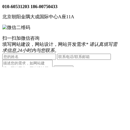
010-60531203
186-00750433
北京朝阳金隅大成国际中心A座11A
扫一扫加微信咨询
填写网站建设，网站设计，网站开发需求
* 请认真填写需
求信息,24小时内与您联系。
提交咨询
Copyright ©2026 一诺互联 (Eno Interlink Technology
Co.,Ltd.) All Rights Reserved
京ICP备12050878号-2
京公安备11030102010444
QQ客服
电话咨询
010-60531203
在线咨询
返回顶部