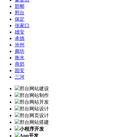
邯郸
邢台
保定
张家口
雄安
承德
沧州
廊坊
衡水
燕郊
固安
三河
邢台网站建设
邢台网站制作
邢台网站开发
邢台网站设计
邢台网页设计
邢台网站搭建
小程序开发
App开发