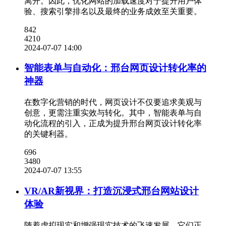
离开。因此，优化网站的加载速度对于提升用户体
验、搜索引擎排名以及最终的业务成效至关重要。
842
4210
2024-07-07 14:00
智能表单与自动化：邢台网页设计转化率的
神器
在数字化营销的时代，网页设计不仅要追求美观与
创意，更需注重实效与转化。其中，智能表单与自
动化流程的引入，正成为提升邢台网页设计转化率
的关键利器。
696
3480
2024-07-07 13:55
VR/AR新视界：打造沉浸式邢台网站设计
体验
随着虚拟现实和增强现实技术的飞速发展，它们正