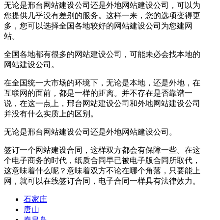
无论是邢台网站建设公司还是外地网站建设公司，可以为
您提供几乎没有差别的服务。这样一来，您的选项变得更
多，您可以选择全国各地较好的网站建设公司为您建网
站。
全国各地都有很多的网站建设公司，可能未必会找本地的
网站建设公司。
在全国统一大市场的环境下，无论是本地，还是外地，在
互联网的面前，都是一样的距离。并不存在是否靠谱一
说，在这一点上，邢台网站建设公司和外地网站建设公司
并没有什么实质上的区别。
无论是邢台网站建设公司还是外地网站建设公司。
签订一个网站建设合同，这样双方都会有保障一些。在这
个电子商务的时代，纸质合同早已被电子版合同所取代，
这意味着什么呢？意味着双方不论在哪个角落，只要能上
网，就可以在线签订合同，电子合同一样具有法律效力。
石家庄
唐山
秦皇岛