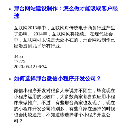
邢台网站建设制作：怎么做才能吸取客户眼
球
互联网2013年中，互联网对传统电子商务行业产生
了影响。 2014年，互联网风将继续。 在现代社会
中，互联网可以说是无处不在的，邢台网站制作已
经渗透到几乎所有行业。
3455
17275
2020-05-12 06:34
如何选择邢台微信小程序开发公司？
微信小程序开发对很多人来说并不陌生，毕竟现在
小程序运用的比较广，大多数商家都喜欢应用小程
序来做推广。不过，有些邢台商家也发现了，现在
的小程序开发公司特别多，有些商家在选择的时候
也会比较迷茫，不知道该选择哪个小程序开发公
司？