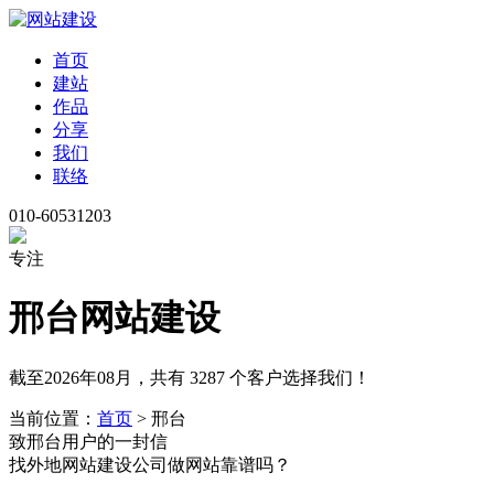
首页
建站
作品
分享
我们
联络
010-60531203
专注
邢台网站建设
截至2026年08月，共有 3287 个客户选择我们！
当前位置：
首页
> 邢台
致邢台用户的一封信
找外地网站建设公司做网站靠谱吗？