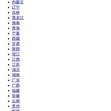
内蒙古
辽宁
吉林
黑龙江
海南
青海
宁夏
西藏
甘肃
陕西
浙江
江西
江苏
湖北
湖南
广东
广西
福建
安徽
云南
贵州