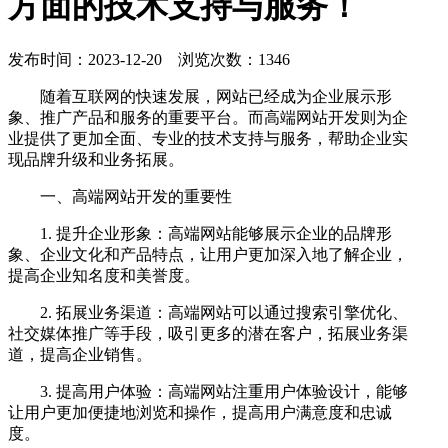
方面的技术支持与服务！
发布时间：2023-12-20 浏览次数：1346
随着互联网的快速发展，网站已经成为企业展示形
象、推广产品和服务的重要平台。而高端网站开发则为企
业提供了更加全面、专业的技术支持与服务，帮助企业实
现品牌升级和业务拓展。
一、高端网站开发的重要性
1. 提升企业形象：高端网站能够展示企业的品牌形
象、企业文化和产品特点，让用户更加深入地了解企业，
提高企业知名度和美誉度。
2. 拓展业务渠道：高端网站可以通过搜索引擎优化、
社交媒体推广等手段，吸引更多的潜在客户，拓展业务渠
道，提高企业销售。
3. 提高用户体验：高端网站注重用户体验设计，能够
让用户更加便捷地浏览和操作，提高用户满意度和忠诚
度。