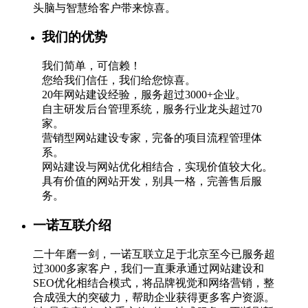
头脑与智慧给客户带来惊喜。
我们的优势
我们简单，可信赖！
您给我们信任，我们给您惊喜。
20年网站建设经验，服务超过3000+企业。
自主研发后台管理系统，服务行业龙头超过70
家。
营销型网站建设专家，完备的项目流程管理体
系。
网站建设与网站优化相结合，实现价值较大化。
具有价值的网站开发，别具一格，完善售后服
务。
一诺互联介绍
二十年磨一剑，一诺互联立足于北京至今已服务超
过3000多家客户，我们一直秉承通过网站建设和
SEO优化相结合模式，将品牌视觉和网络营销，整
合成强大的突破力，帮助企业获得更多客户资源。