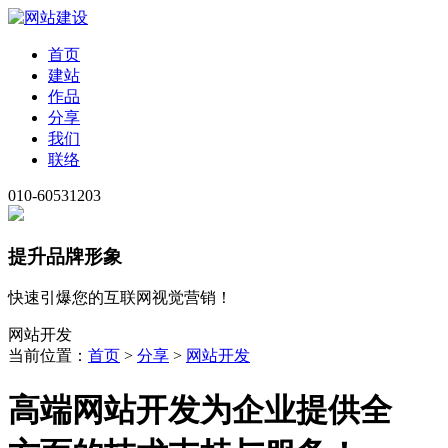
首页
建站
作品
分享
我们
联络
010-60531203
提升品牌形象
快速引爆您的互联网视觉营销！
网站开发
当前位置：
首页
>
分享
>
网站开发
高端网站开发为企业提供全