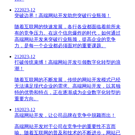
22
2023-12
突破边界！高端网站开发助您突破行业瓶颈！
随着互联网的快速发展，各行各业都面临着前所未
有的竞争压力。在这个信息爆炸的时代，如何通过
高端网站开发来突破行业瓶颈，提高企业的竞争
力，是每一个企业都必须面对的重要课题。
21
2023-12
打破传统束缚！高端网站开发引领数字化转型的浪
潮！
随着互联网的不断发展，传统的网站开发模式已经
无法满足现代企业的需求。高端网站开发，以其独
特的优势和特点，正在逐渐成为企业数字化转型的
重要方向。
19
2023-12
高端网站开发，让公司品牌在竞争中脱颖而出！
高端网站开发对于公司在竞争中的重要性不言而
喻。随着互联网的普及和技术的不断进步，网站已