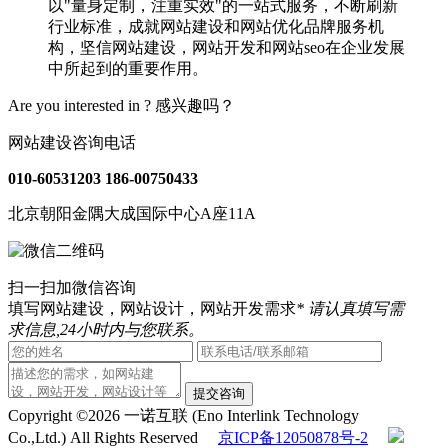
以"量身定制，注重实效"的一站式服务，不断刷新
行业标准，成就网站建设和网站优化品牌服务机
构，坚信网站建设，网站开发和网站seo在企业发展
中所起到的重要作用。
Are you interested in ?
感兴趣吗？
网站建设咨询电话
010-60531203
186-00750433
北京朝阳金隅大成国际中心A座11A
扫一扫加微信咨询
填写网站建设，网站设计，网站开发需求
* 请认真填写需
求信息,24小时内与您联系。
提交咨询
Copyright ©2026 一诺互联 (Eno Interlink Technology
Co.,Ltd.) All Rights Reserved
京ICP备12050878号-2