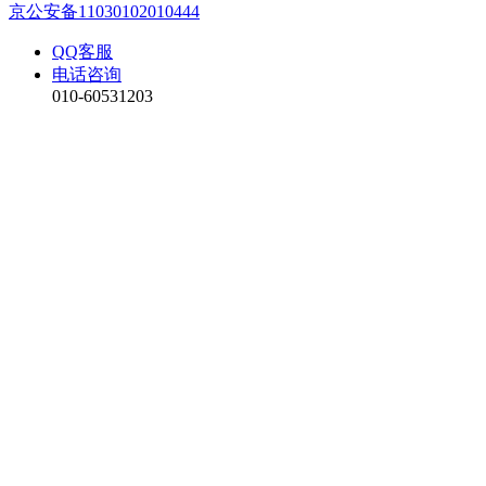
京公安备11030102010444
QQ客服
电话咨询
010-60531203
在线咨询
返回顶部
在线留言
电话咨询
微信咨询