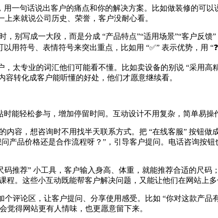
用一句话说出客户的痛点和你的解决方案。比如做装修的可以说 “
别一上来就说公司历史、荣誉，客户没耐心看。
品时，别写成一大段，而是分成 “产品特点”“适用场景”“客户反
用符号、表情符号来突出重点，比如用 “✅” 表示优势，用 “❓
户，太专业的词汇他们可能看不懂。比如卖设备的别说 “采用高精
专业内容转化成客户能听懂的好处，他们才愿意继续看。
站时能轻松参与，增加停留时间。互动设计不用复杂，简单易操
趣的内容，想咨询时不用找半天联系方式。把 “在线客服” 按钮
想问产品价格还是合作流程呀？”，引导客户提问。电话咨询按
 “尺码推荐” 小工具，客户输入身高、体重，就能推荐合适的尺码
试听课程。这些小互动既能帮客户解决问题，又能让他们在网站上
部加个评论区，让客户提问、分享使用感受。比如 “你对这款产品
，会觉得网站更有人情味，也更愿意留下来。