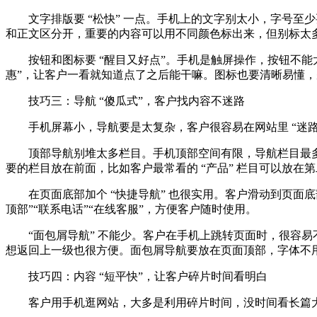
文字排版要 “松快” 一点。手机上的文字别太小，字号至少要
和正文区分开，重要的内容可以用不同颜色标出来，但别标太
按钮和图标要 “醒目又好点”。手机是触屏操作，按钮不能
惠”，让客户一看就知道点了之后能干嘛。图标也要清晰易懂
技巧三：导航 “傻瓜式”，客户找内容不迷路
手机屏幕小，导航要是太复杂，客户很容易在网站里 “迷路
顶部导航别堆太多栏目。手机顶部空间有限，导航栏目最多放 5 
要的栏目放在前面，比如客户最常看的 “产品” 栏目可以放在
在页面底部加个 “快捷导航” 也很实用。客户滑动到页
顶部”“联系电话”“在线客服”，方便客户随时使用。
“面包屑导航” 不能少。客户在手机上跳转页面时，很容
想返回上一级也很方便。面包屑导航要放在页面顶部，字体不
技巧四：内容 “短平快”，让客户碎片时间看明白
客户用手机逛网站，大多是利用碎片时间，没时间看长篇大论