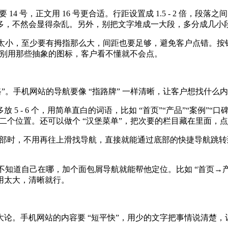
 14 号，正文用 16 号更合适。行距设置成 1.5 - 2 倍
多，不然会显得杂乱。另外，别把文字堆成一大段，多分成几小
太小，至少要有拇指那么大，间距也要足够，避免客户点错。按钮上
，别用那些抽象的图标，客户看不懂就不会点。
”。手机网站的导航要像 “指路牌” 一样清晰，让客户想找什么
- 6 个，用简单直白的词语，比如 “首页”“产品”“案例”“口碑
第二个位置。还可以做个 “汉堡菜单”，把次要的栏目藏在里面
面底部时，不用再往上滑找导航，直接就能通过底部的快捷导航跳转
易不知道自己在哪，加个面包屑导航就能帮他定位。比如 “首页→
用太大，清晰就行。
。手机网站的内容要 “短平快”，用少的文字把事情说清楚，让客