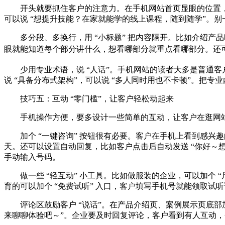
开头就要抓住客户的注意力。在手机网站首页显眼的位置，
可以说 “想提升技能？在家就能学的线上课程，随到随学”。
多分段、多换行，用 “小标题” 把内容隔开。比如介绍产
眼就能知道每个部分讲什么，想看哪部分就重点看哪部分。还可以
少用专业术语，说 “人话”。手机网站的读者大多是普通客
说 “具备分布式架构”，可以说 “多人同时用也不卡顿”。把
技巧五：互动 “零门槛”，让客户轻松动起来
手机操作方便，要多设计一些简单的互动，让客户在逛网
加个 “一键咨询” 按钮很有必要。客户在手机上看到感兴
天。还可以设置自动回复，比如客户点击后自动发送 “你好～
手动输入号码。
做一些 “轻互动” 小工具。比如做服装的企业，可以加个
育的可以加个 “免费试听” 入口，客户填写手机号就能领取
评论区鼓励客户 “说话”。在产品介绍页、案例展示页底
来聊聊体验吧～”。企业要及时回复评论，客户看到有人互动