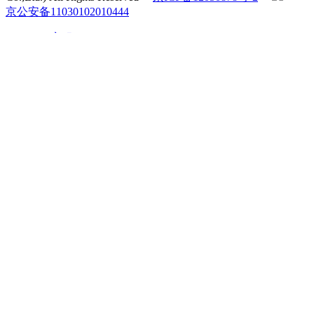
京公安备11030102010444
QQ客服
电话咨询
010-60531203
在线咨询
返回顶部
在线留言
电话咨询
微信咨询