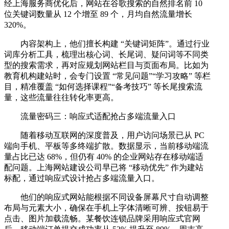
经上海服务商优化后，网站在谷歌搜索的自然排名前 10
位关键词数量从 12 个增至 89 个，月均自然流量增长
320%。
内容架构上，他们擅长构建 “关键词矩阵”。通过行业
词库分析工具，梳理出核心词、长尾词、疑问词等不同类
型的搜索需求，再对应规划网站栏目与页面布局。比如为
教育机构建站时，会专门设置 “常见问题”“学习攻略” 等栏
目，精准覆盖 “如何选择课程”“备考技巧” 等长尾搜索流
量，这些流量往往转化率更高。
流量密码三：响应式适配抢占多端流量入口
随着移动互联网的深度普及，用户访问场景已从 PC
端向手机、平板等多终端扩散。数据显示，当前移动端流
量占比已达 68%，但仍有 40% 的企业网站存在移动端适
配问题。上海网站建设公司早已将 “移动优先” 作为建站
标配，通过响应式设计抢占多端流量入口。
他们的响应式网站能根据不同设备屏幕尺寸自动调整
布局与元素大小，确保在手机上字体清晰可辨、按钮易于
点击、图片加载流畅。某餐饮连锁品牌采用响应式官网