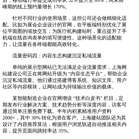
后，移动端订单提交成功率从 52% 提升至 89%，周末高
峰期的线上预约量增长 170%。
针对不同行业的使用场景，这些公司还会做精细化适
配。比如为展会企业设计的官网，在平板端特别优化了展
位平面图的缩放交互；为医疗机构建站时，重点提升了手
机端在线咨询表单的填写便捷性。这种场景化的适配能
力，让流量在各终端都能高效转化。
流量密码四：内容生态构建沉淀私域流量
单纯的展示型网站已无法满足企业流量需求，上海网
站建设公司正在将网站升级为 “内容生态平台”，帮助企业
沉淀私域流量。他们通过搭建博客系统、知识文库、用户
社区等内容模块，让网站成为持续输出价值的载体。
某智能制造企业在官网增设 “技术白皮书” 栏目，定
期发布行业解决方案、技术趋势分析等深度内容，访客可
通过简单注册免费下载。半年内积累精准用户资料
2000+，其中 30% 转化为潜在客户。上海建站团队还为其
设计了内容推荐算法，根据用户浏览轨迹自动推送相关内
容，提升页面间跳转率达 35%。