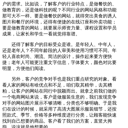
户的需求。比如说，了解客户的行业特点，是做餐饮的、
做教育的，还是做科技的呢？不同行业的网站风格和功能
那可大不一样。要是做餐饮的网站，就得突出美食的诱人
图片和餐厅的环境，还得有便捷的在线订座和外卖功能；
要是做教育的网站，就要展示师资力量、课程设置和学员
成果，让家长和学生一看就觉得靠谱。
还得了解客户的目标受众是谁。是年轻人、中年人，
还是老年人？不同年龄段的人审美和使用习惯可不同。年
轻人喜欢时尚、潮流、简洁的设计，操作起来要方便快
捷；老年人可能更注重文字信息，字体要大，颜色对比要
明显，方便他们阅读。
另外，客户的竞争对手也是我们重点研究的对象。看
看人家的网站有啥优点和不足，咱们取其精华，去其糟
粕，让客户的网站在同行中脱颖而出。就拿之前我们做的
一个电商网站来说，客户是做服装生意的，我们发现竞争
对手的网站图片展示不够清晰，分类也不够明确。于是我
们在设计的时候，就采用了高清大图展示服装细节，还按
照款式、季节、价格等多种维度进行分类，让顾客能快速
找到自己想要的商品。客户看了我们的方案，直竖大拇
指，说这就是他想要的。