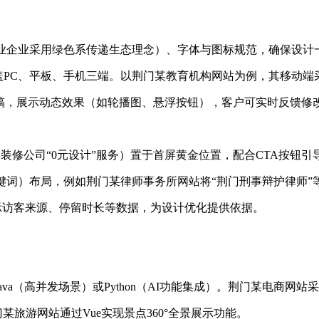
农业企业采用绿色系传递生态理念）、字体与图标规范，确保设计
，覆盖PC、平板、手机三端。以荆门某教育机构网站为例，其移动
真设计稿，展示动态效果（如轮播图、悬浮按钮），客户可实时反馈修
装修公司“0元设计”服务）置于首屏黄金位置，配合CTA按钮引
关键词）布局，例如荆门某律师事务所网站将“荆门刑事辩护律师
示访客来源、停留时长等数据，为设计优化提供依据。
a（高并发场景）或Python（AI功能集成）。荆门某电商网站采
荆门某旅游网站通过Vue实现景点360°全景展示功能。