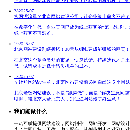
在北京，网站建设已成为企业数字化转型的核心环节，但
28
2025-07
官网没流量？北京网站建设公司，让企业线上获客不难了
在数字化时代，企业官网已成为线上获客的“第一战场”
线上获客不再艰难。
19
2025-07
北京网站建设别瞎折腾！30天从0到1建成能赚钱的网页！
在北京这个竞争激烈的市场，快速试错、持续迭代才是王道
代，试错成本远低于错失机会的成本。
18
2025-07
别让烂网站毁生意，北京网站建设前必问自己这 5 个问
北京老板网站建设，不是 “跟风做”，而是 “解决生意问
聊聊，咱北京人帮北京人，别让烂网站毁了好生意！
我们能做什么
一诺互联提供网站建设，网站制作，网站开发，网站设计
为了共同目标，工作上密切配合，从创业型小企业到行业