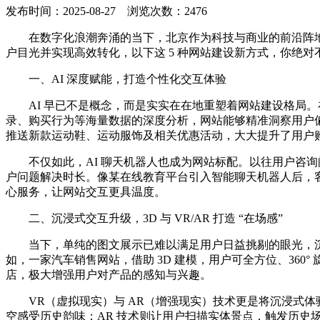
发布时间：2025-08-27 浏览次数：2476
在数字化浪潮奔涌的当下，北京作为科技与商业的前沿阵
户目光并实现高效转化，以下这 5 种网站建设新方式，你绝对
一、AI 深度赋能，打造个性化交互体验
AI 早已不是概念，而是实实在在地重塑着网站建设格局。在 
录、购买行为等海量数据的深度分析，网站能够精准洞察用户偏
推送新款运动鞋、运动服饰及相关优惠活动，大大提升了用户
不仅如此，AI 聊天机器人也成为网站标配。以往用户咨询
户问题解决时长。像某在线教育平台引入智能聊天机器人后，客
心服务，让网站交互更具温度。
二、沉浸式交互升级，3D 与 VR/AR 打造 “在场感”
当下，单纯的图文展示已难以满足用户日益挑剔的眼光，沉浸
如，一家汽车销售网站，借助 3D 建模，用户可全方位、36
店，极大增强用户对产品的感知与兴趣。
VR（虚拟现实）与 AR（增强现实）技术更是将沉浸式
空感受历史韵味；AR 技术则让用户扫描实体景点，触发历史场