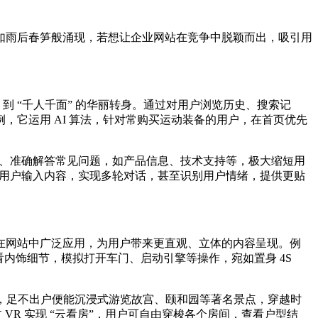
势如雨后春笋般涌现，若想让企业网站在竞争中脱颖而出，吸引用
” 到 “千人千面” 的华丽转身。通过对用户浏览历史、搜索记
它运用 AI 算法，针对常购买运动装备的用户，在首页优先
能快速、准确解答常见问题，如产品信息、技术支持等，极大缩短用
依据用户输入内容，实现多轮对话，甚至识别用户情绪，提供更贴
技术在网站中广泛应用，为用户带来更直观、立体的内容呈现。例
看内饰细节，模拟打开车门、启动引擎等操作，宛如置身 4S
备，足不出户便能沉浸式游览故宫、颐和园等著名景点，穿越时
R 实现 “云看房”，用户可自由穿梭各个房间，查看户型结