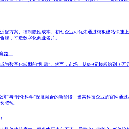
适配方案、控制隐性成本。初创企业可优先通过模板建站快速上
合规，打造数字化商业名片。
弯路！
为数字化转型的“刚需”。然而，市场上从999元模板站到10万
济”与“转化科学”深度融合的新阶段。当某科技企业的官网通过A
45%。
！