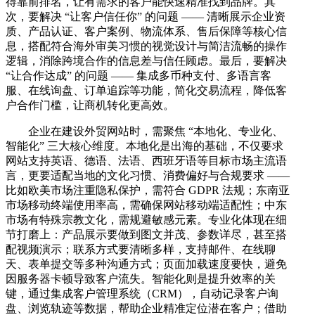
得靠前排名，让有需求的客户能快速精准找到品牌。其
次，要解决 “让客户信任你” 的问题 —— 清晰展示企业资
质、产品认证、客户案例、物流体系、售后保障等核心信
息，搭配符合海外审美习惯的视觉设计与简洁流畅的操作
逻辑，消除跨境合作的信息差与信任顾虑。最后，要解决
“让合作达成” 的问题 —— 集成多币种支付、多语言客
服、在线询盘、订单追踪等功能，简化交易流程，降低客
户合作门槛，让商机转化更高效。
企业在建设外贸网站时，需聚焦 “本地化、专业化、
智能化” 三大核心维度。本地化是出海的基础，不仅要求
网站支持英语、德语、法语、西班牙语等目标市场主流语
言，更要适配当地的文化习惯、消费偏好与合规要求 ——
比如欧美市场注重隐私保护，需符合 GDPR 法规；东南亚
市场移动终端使用率高，需确保网站移动端适配性；中东
市场有特殊宗教文化，需规避敏感元素。专业化体现在细
节打磨上：产品展示要做到图文并茂、参数详尽，甚至搭
配视频演示；联系方式要清晰多样，支持邮件、在线聊
天、表单提交等多种沟通方式；页面加载速度要快，避免
因服务器卡顿导致客户流失。智能化则是提升效率的关
键，通过集成客户管理系统（CRM），自动记录客户询
盘、浏览轨迹等数据，帮助企业精准定位潜在客户；借助