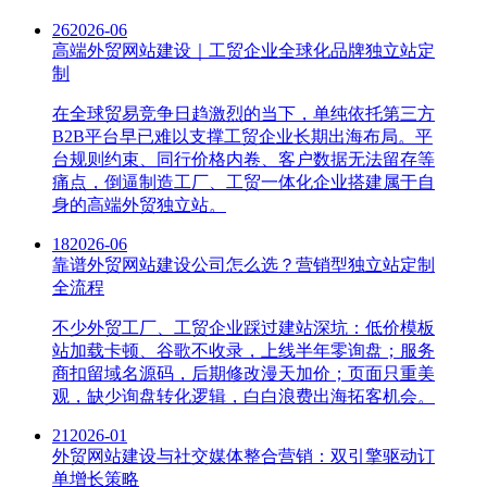
26
2026-06
高端外贸网站建设｜工贸企业全球化品牌独立站定
制
在全球贸易竞争日趋激烈的当下，单纯依托第三方
B2B平台早已难以支撑工贸企业长期出海布局。平
台规则约束、同行价格内卷、客户数据无法留存等
痛点，倒逼制造工厂、工贸一体化企业搭建属于自
身的高端外贸独立站。
18
2026-06
靠谱外贸网站建设公司怎么选？营销型独立站定制
全流程
不少外贸工厂、工贸企业踩过建站深坑：低价模板
站加载卡顿、谷歌不收录，上线半年零询盘；服务
商扣留域名源码，后期修改漫天加价；页面只重美
观，缺少询盘转化逻辑，白白浪费出海拓客机会。
21
2026-01
外贸网站建设与社交媒体整合营销：双引擎驱动订
单增长策略