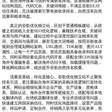
法、贴合海外搜索习惯的专属获客阵地。普通模板外贸网
站结构混乱、代码冗余、关键词堆砌，不满足谷歌EEAT
信任准则，无法被搜索引擎有效收录排名，自然没有自然
流量和精准询盘。
真正的谷歌优化独立站，区别于普通模板建站，从搭
建之初就植入全套SEO优化逻辑，兼顾技术合规、关键词
布局与用户体验。建站过程中会深度挖掘行业精准长尾
词、交易词与场景词，摒弃无效大词堆砌，按照谷歌收录
规则合理规划网站架构、URL路径、TDK标签、图片ALT
属性，让每一个产品页面、资讯页面都具备收录和排名潜
力。同时采用轻量化原生代码开发，搭配全球CDN加速与
海外专属服务器，解决海外访问卡顿、加载缓慢等问题，
降低网站跳出率，稳步提升谷歌自然排名权重。
流量是基础，转化是核心。谷歌优化独立站不止聚焦
排名引流，更注重贴合海外买家的采购决策逻辑打造转化
体系。网站会精细化展示企业产能、生产设备、质检体
系、国际认证、海外合作案例等硬核实力，搭配母语本地
化翻译内容，杜绝机器翻译生硬、专业术语错误等问题，
快速建立跨国采购信任。同时优化询盘路径，设置产品报
价、样品申请、定制合作、经销商入驻等多元化表单，简