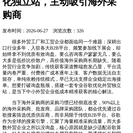
化独立站，主动吸引海外采
购商
发布时间：2026-06-27 浏览次数：326
很多外贸工厂和工贸企业都面临同一个难题：深耕出
口行业多年，入驻各大B2B平台、频繁参加线下展会，却
始终拿不到优质有效询盘。要么咨询客户寥寥无几，要么
大多是低价比价散户，高价值海外采购商长期缺失。随着
外贸行业竞争加剧，传统获客渠道弊端愈发凸显，平台流
量内卷严重、付费推广成本逐年上涨、客户数据无法自主
留存，单纯依赖传统模式，早已无法支撑企业稳定出海接
单。想要打破询盘瓶颈，搭建一套专业谷歌优化外贸独立
站，是当下中小外贸企业低成本精准获客的核心解法。
当下海外采购商的采购习惯已经彻底改变，90%以上
的海外采购商、批发商、品牌采购团队，都会优先通过谷
歌搜索筛选优质供应商，而非局限于传统B2B平台。谷歌
作为全球的搜索引擎，汇聚了海量精准采购流量，而大多
数外贸企业之所以没询盘，核心原因就是缺少适配谷歌算