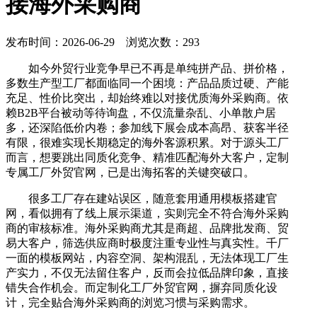
接海外采购商
发布时间：2026-06-29 浏览次数：293
如今外贸行业竞争早已不再是单纯拼产品、拼价格，
多数生产型工厂都面临同一个困境：产品品质过硬、产能
充足、性价比突出，却始终难以对接优质海外采购商。依
赖B2B平台被动等待询盘，不仅流量杂乱、小单散户居
多，还深陷低价内卷；参加线下展会成本高昂、获客半径
有限，很难实现长期稳定的海外客源积累。对于源头工厂
而言，想要跳出同质化竞争、精准匹配海外大客户，定制
专属工厂外贸官网，已是出海拓客的关键突破口。
很多工厂存在建站误区，随意套用通用模板搭建官
网，看似拥有了线上展示渠道，实则完全不符合海外采购
商的审核标准。海外采购商尤其是商超、品牌批发商、贸
易大客户，筛选供应商时极度注重专业性与真实性。千厂
一面的模板网站，内容空洞、架构混乱，无法体现工厂生
产实力，不仅无法留住客户，反而会拉低品牌印象，直接
错失合作机会。而定制化工厂外贸官网，摒弃同质化设
计，完全贴合海外采购商的浏览习惯与采购需求。