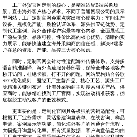
工厂外贸官网定制的核心，是精准适配B端采购场
景，直击海外客户核心诉求。不同于普通贸易公司的展示
型网站，工厂定制官网会重点突出核心硬实力：车间生产
设备、规模化产能、质检认证体系、源头供应链优势、定
制代工案例、海外合作客户实景等核心内容，全面展现工
厂源头供货、品质可控、性价比高的核心优势。清晰的实
力展示，能够快速建立海外采购商的信任感，解决B端客
户在意的资质、产能、品控三大核心顾虑。
同时，定制官网会针对性适配海外传播体系。支持多
语言精准翻译、海外高速服务器部署，保障全球各地客户
秒开访问，杜绝卡顿、打不开的问题。网站架构贴合谷歌
SEO优化规则，围绕工厂主营产品、核心工艺、源头工厂
等精准关键词布局，让海外采购商主动搜索相关产品、供
应商时，能够精准找到工厂官网，实现被动精准获客，彻
底摆脱主动找客户的低效模式。
更重要的是，定制化官网具备极强的营销适配性，可
根据工厂业务需求，灵活搭建询盘表单、在线咨询、样品
申请、案例展示等功能，简化海外客户的沟通合作流程，
大幅提升询盘转化率。所有流量数据、客户询盘信息均由
工厂自主掌控，无需受制于任何平台，可长期沉淀私域客