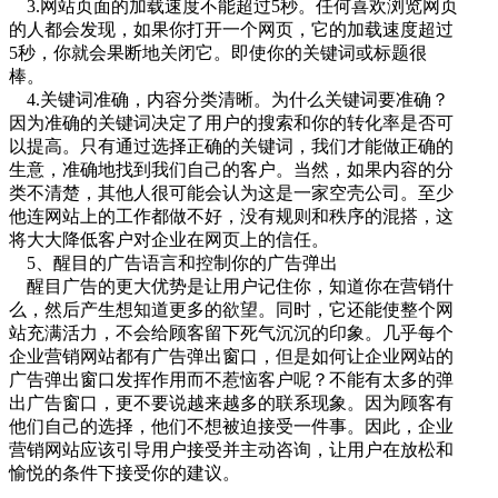
3.网站页面的加载速度不能超过5秒。任何喜欢浏览网页
的人都会发现，如果你打开一个网页，它的加载速度超过
5秒，你就会果断地关闭它。即使你的关键词或标题很
棒。
4.关键词准确，内容分类清晰。为什么关键词要准确？
因为准确的关键词决定了用户的搜索和你的转化率是否可
以提高。只有通过选择正确的关键词，我们才能做正确的
生意，准确地找到我们自己的客户。当然，如果内容的分
类不清楚，其他人很可能会认为这是一家空壳公司。至少
他连网站上的工作都做不好，没有规则和秩序的混搭，这
将大大降低客户对企业在网页上的信任。
5、醒目的广告语言和控制你的广告弹出
醒目广告的更大优势是让用户记住你，知道你在营销什
么，然后产生想知道更多的欲望。同时，它还能使整个网
站充满活力，不会给顾客留下死气沉沉的印象。几乎每个
企业营销网站都有广告弹出窗口，但是如何让企业网站的
广告弹出窗口发挥作用而不惹恼客户呢？不能有太多的弹
出广告窗口，更不要说越来越多的联系现象。因为顾客有
他们自己的选择，他们不想被迫接受一件事。因此，企业
营销网站应该引导用户接受并主动咨询，让用户在放松和
愉悦的条件下接受你的建议。