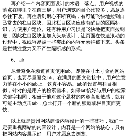
再介绍一个内容页面设计的术语：落点。用户视线的
落点在哪里？在前三屏，用户浏览的耐心比较多，愿意逐
条往下读。再往后则耐心不断衰竭，有可能飞快地拉到自
己常去的栏目区块。因此栏目区块应该有醒目的区隔标
识，方便用户定位。还有种用户习惯是飞快地把页面拉到
底，因此栏目区块宜加入头条设计，让页面在快速滚动的
过程中，视线容易被一些突出的内容元素拦截下来。头条
是拦截注意力又不产生隔断感的形式。
6、tab
尽量避免在频道首页使用tab。即便在寸土寸金的网站
首页，也要尽量避免tab。在满屏的图文链接中，用户注意
力落在小小的tab上，这真不容易。tab的设置与栏目相
似，针对的是用户的检索需求。如果tab恰好与用户的检索
关键字相同，相当于他对这个题材的内容高度敏感，就有
可能主动点击tab，总比打开一个新的频道或栏目页面更
快。
以上就是贵州网站建设内容设计的一些技巧，我们一
定要重视网站的内容设计，内容是一个网站的核心，只有
把网站内容展示好，用户才愿意去浏览。