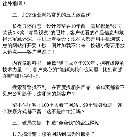
往外推啊！
二、北京企业网站常见的五大致命伤
长得丑还自恋：设计停留在10年前，满屏都是"公司
荣获XX奖""领导视察"的照片，客户想看的产品信息却藏
得比宝藏还深。手机上看要命：现在人都是用手机浏览，
您的网站打开要10秒，图片加载不出来，按钮小得要用放
大镜点——客户早跑了！
内容像教科书：通篇"我司成立于XX年，拥有雄厚的
技术力量..."，客户关心的"能解决我什么问题""比别家强
在哪"却只字不提。
搜索引擎找不到：在百度搜相关产品，前10页都看不
见您公司影子，这哪来的新客户？
留不住访客：100个人看了网站，99个转身就走，连
个联系方式都不留，这不是白忙活吗？
三、破局关键：打造"会赚钱"的企业网站
1. 先搞清楚：您的网站到底为谁服务？