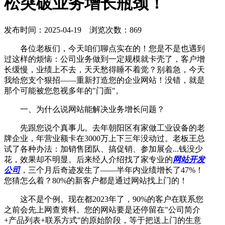
松突破业务增长瓶颈！
发布时间：2025-04-19 浏览次数：869
各位老板们，今天咱们聊点实在的！您是不是也遇到
过这样的烦恼：公司业务做到一定规模就卡壳了，客户增
长缓慢，业绩上不去，天天愁得睡不着觉？别着急，今天
我给您支个狠招——重新打造您的企业网站！没错，就是
那个可能被您忽视多年的"门面"。
一、为什么说网站能解决业务增长问题？
先跟您说个真事儿。去年朝阳区有家做工业设备的老
牌企业，年营业额卡在3000万上下三年没动过。老板王总
试了各种办法：加销售团队、搞促销、参加展会...钱没少
花，效果却不明显。后来经人介绍找了家专业的
网站开发
公司
，三个月后奇迹发生了——半年内业绩增长了47%！
您猜怎么着？80%的新客户都是通过网站找上门的！
这不是个例。现在都2023年了，90%的客户在联系您
之前会先上网查资料。您的网站要是还停留在"公司简介
+产品列表+联系方式"的原始阶段，等于把送上门的生意