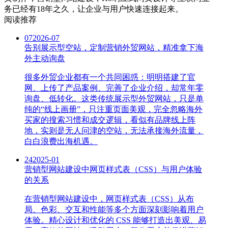
务已经有18年之久，让企业与用户快速连接起来。
阅读推荐
07
2026-07
告别展示型空站，定制营销外贸网站，精准拿下海
外主动询盘
很多外贸企业都有一个共同困惑：明明搭建了官
网、上传了产品案例、完善了企业介绍，却常年零
询盘、低转化。这类传统展示型外贸网站，只是单
纯的“线上画册”，只注重页面美观，完全忽略海外
买家的搜索习惯和成交逻辑，看似有品牌线上阵
地，实则是无人问津的空站，无法承接海外流量，
白白浪费出海机遇。
24
2025-01
营销型网站建设中网页样式表（CSS）与用户体验
的关系
在营销型网站建设中，网页样式表（CSS）从布
局、色彩、交互和性能等多个方面深刻影响着用户
体验。精心设计和优化的 CSS 能够打造出美观、易