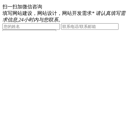
扫一扫加微信咨询
填写网站建设，网站设计，网站开发需求
* 请认真填写需
求信息,24小时内与您联系。
提交咨询
Copyright ©2026 一诺互联 (Eno Interlink Technology
Co.,Ltd.) All Rights Reserved
京ICP备12050878号-2
京公安备11030102010444
QQ客服
电话咨询
010-60531203
在线咨询
返回顶部
在线留言