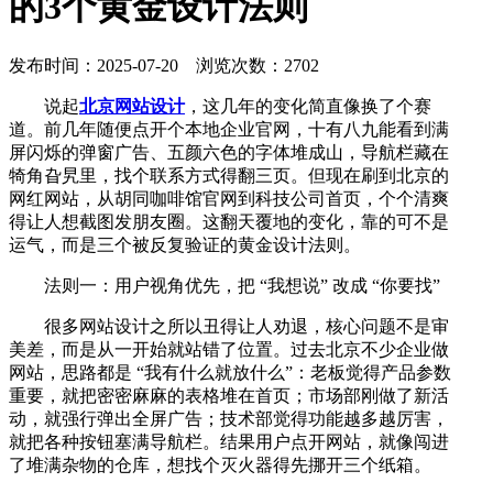
的3个黄金设计法则
发布时间：2025-07-20 浏览次数：2702
说起
北京网站设计
，这几年的变化简直像换了个赛
道。前几年随便点开个本地企业官网，十有八九能看到满
屏闪烁的弹窗广告、五颜六色的字体堆成山，导航栏藏在
犄角旮旯里，找个联系方式得翻三页。但现在刷到北京的
网红网站，从胡同咖啡馆官网到科技公司首页，个个清爽
得让人想截图发朋友圈。这翻天覆地的变化，靠的可不是
运气，而是三个被反复验证的黄金设计法则。
法则一：用户视角优先，把 “我想说” 改成 “你要找”
很多网站设计之所以丑得让人劝退，核心问题不是审
美差，而是从一开始就站错了位置。过去北京不少企业做
网站，思路都是 “我有什么就放什么”：老板觉得产品参数
重要，就把密密麻麻的表格堆在首页；市场部刚做了新活
动，就强行弹出全屏广告；技术部觉得功能越多越厉害，
就把各种按钮塞满导航栏。结果用户点开网站，就像闯进
了堆满杂物的仓库，想找个灭火器得先挪开三个纸箱。