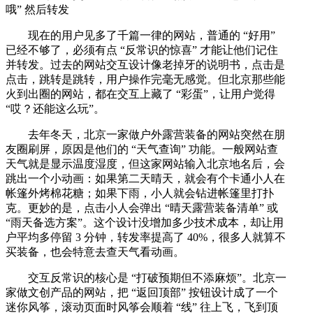
哦” 然后转发
现在的用户见多了千篇一律的网站，普通的 “好用”
已经不够了，必须有点 “反常识的惊喜” 才能让他们记住
并转发。过去的网站交互设计像老掉牙的说明书，点击是
点击，跳转是跳转，用户操作完毫无感觉。但北京那些能
火到出圈的网站，都在交互上藏了 “彩蛋”，让用户觉得
“哎？还能这么玩”。
去年冬天，北京一家做户外露营装备的网站突然在朋
友圈刷屏，原因是他们的 “天气查询” 功能。一般网站查
天气就是显示温度湿度，但这家网站输入北京地名后，会
跳出一个小动画：如果第二天晴天，就会有个卡通小人在
帐篷外烤棉花糖；如果下雨，小人就会钻进帐篷里打扑
克。更妙的是，点击小人会弹出 “晴天露营装备清单” 或
“雨天备选方案”。这个设计没增加多少技术成本，却让用
户平均多停留 3 分钟，转发率提高了 40%，很多人就算不
买装备，也会特意去查天气看动画。
交互反常识的核心是 “打破预期但不添麻烦”。北京一
家做文创产品的网站，把 “返回顶部” 按钮设计成了一个
迷你风筝，滚动页面时风筝会顺着 “线” 往上飞，飞到顶