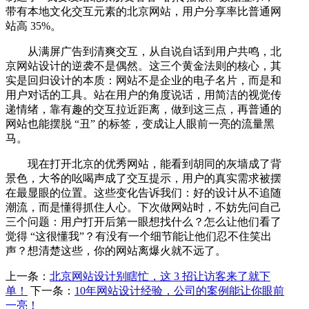
带有本地文化交互元素的北京网站，用户分享率比普通网
站高 35%。
从满屏广告到清爽交互，从自说自话到用户共鸣，北
京网站设计的逆袭不是偶然。这三个黄金法则的核心，其
实是回归设计的本质：网站不是企业的电子名片，而是和
用户对话的工具。站在用户的角度说话，用简洁的视觉传
递情绪，靠有趣的交互拉近距离，做到这三点，再普通的
网站也能摆脱 “丑” 的标签，变成让人眼前一亮的流量黑
马。
现在打开北京的优秀网站，能看到胡同的灰墙成了背
景色，大爷的吆喝声成了交互提示，用户的真实需求被摆
在最显眼的位置。这些变化告诉我们：好的设计从不追随
潮流，而是懂得抓住人心。下次做网站时，不妨先问自己
三个问题：用户打开后第一眼想找什么？怎么让他们看了
觉得 “这很懂我”？有没有一个细节能让他们忍不住笑出
声？想清楚这些，你的网站离爆火就不远了。
上一条：
北京网站设计别瞎忙，这 3 招让访客来了就下
单！
下一条：
10年网站设计经验，公司的案例能让你眼前
一亮！