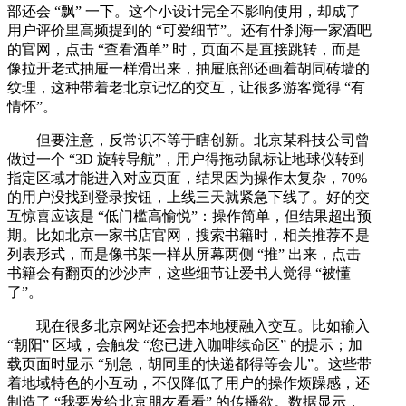
部还会 “飘” 一下。这个小设计完全不影响使用，却成了
用户评价里高频提到的 “可爱细节”。还有什刹海一家酒吧
的官网，点击 “查看酒单” 时，页面不是直接跳转，而是
像拉开老式抽屉一样滑出来，抽屉底部还画着胡同砖墙的
纹理，这种带着老北京记忆的交互，让很多游客觉得 “有
情怀”。
但要注意，反常识不等于瞎创新。北京某科技公司曾
做过一个 “3D 旋转导航”，用户得拖动鼠标让地球仪转到
指定区域才能进入对应页面，结果因为操作太复杂，70%
的用户没找到登录按钮，上线三天就紧急下线了。好的交
互惊喜应该是 “低门槛高愉悦”：操作简单，但结果超出预
期。比如北京一家书店官网，搜索书籍时，相关推荐不是
列表形式，而是像书架一样从屏幕两侧 “推” 出来，点击
书籍会有翻页的沙沙声，这些细节让爱书人觉得 “被懂
了”。
现在很多北京网站还会把本地梗融入交互。比如输入
“朝阳” 区域，会触发 “您已进入咖啡续命区” 的提示；加
载页面时显示 “别急，胡同里的快递都得等会儿”。这些带
着地域特色的小互动，不仅降低了用户的操作烦躁感，还
制造了 “我要发给北京朋友看看” 的传播欲。数据显示，