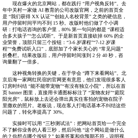
现在爆火的北京网站，都在践行 “用户视角反转”。去
年中关村一家做 AI 教育的公司改版官网，之前的首页全
是 “我们获得 XX 认证”“创始人名校背景” 之类的硬信息，
用户停留时间平均不到 15 秒。改版时他们做了个小调
研：打电话咨询的客户里，80% 第一句问的都是 “课程适
合多大孩子”“怎么试听”。于是新首页直接砍掉 60% 的企
业荣誉，顶部只留三个按钮：“3-6 岁课程”“7-12 岁课
程”“免费试听入口”，底部加了个家长关心的 “常见问题”
折叠栏。结果改版后，用户停留时间涨到 2 分 40 秒，咨
询量翻了一倍多。
这种视角转换的关键，在于学会 “蹲下来看网站”。北
京后海一家网红民宿的官网更有意思，他们发现很多客人
订房时纠结 “能不能带宠物”“有没有独立小院”，所以在首
页 banner 图里，直接用卡通图标标注了 “宠物友好”“庭院
阳光房”，鼠标放上去还会弹出真实住客拍的宠物在院子
里撒欢的照片。老板说，现在客人打电话基本不纠结这些
问题了，转化率提高了 30%。
实操时可以用 “三秒测试法”：把网站首页给一个完全
不了解你业务的人看三秒，然后问他 “这个网站是做什么
的？你想点哪个按钮？” 如果答案和你预期不符，说明视