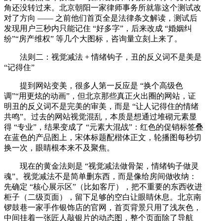
角还没转过来。北京朝阳一家律师事务所就靠这个测试改
对了方向 —— 之前他们首页全是法律条文解读，测试后
发现用户三秒内只能记住 “好多字”，后来改成 “婚姻纠
纷”“房产维权” 等几个大图标，咨询量立刻上来了。
法则二：视觉减法 + 情绪钩子，丑的反义词不是美是
“记得住”
提到网站变美，很多人第一反应是 “换个高级色
调”“用更炫的动画”，但北京那些真正火出圈的网站，证
明丑的反义词不是完美的审美，而是 “让人记得住的情绪
共鸣”。过去的网站视觉混乱，本质是想通过堆砌元素显
得 “专业”，结果变成了 “元素大混战”：红色的促销标签叠
在蓝色的产品图上，宋体标题配楷体正文，轮播图每秒切
换一次，眼睛根本来不及聚焦。
现在的黄金法则是 “视觉减法做骨架，情绪钩子做灵
魂”。视觉减法不是简单删东西，而是像给房间做收纳：
先确定 “核心展示区”（比如客厅），把不重要的东西收进
柜子（二级页面），留下足够的空白让眼睛休息。北京南
锣鼓巷一家手作银饰店的官网，首页背景只用了浅灰色，
中间挂着一张匠人敲银片的动态图，整个页面除了导航