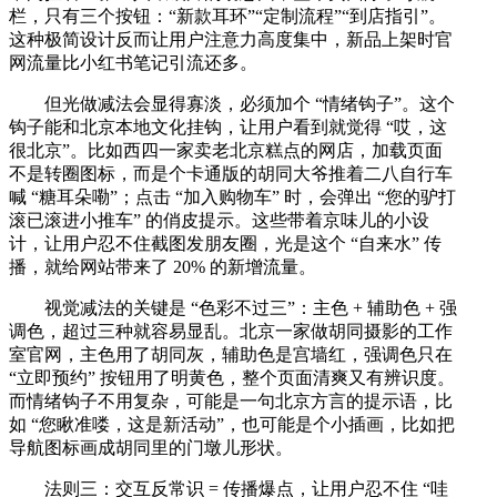
栏，只有三个按钮：“新款耳环”“定制流程”“到店指引”。
这种极简设计反而让用户注意力高度集中，新品上架时官
网流量比小红书笔记引流还多。
但光做减法会显得寡淡，必须加个 “情绪钩子”。这个
钩子能和北京本地文化挂钩，让用户看到就觉得 “哎，这
很北京”。比如西四一家卖老北京糕点的网店，加载页面
不是转圈图标，而是个卡通版的胡同大爷推着二八自行车
喊 “糖耳朵嘞”；点击 “加入购物车” 时，会弹出 “您的驴打
滚已滚进小推车” 的俏皮提示。这些带着京味儿的小设
计，让用户忍不住截图发朋友圈，光是这个 “自来水” 传
播，就给网站带来了 20% 的新增流量。
视觉减法的关键是 “色彩不过三”：主色 + 辅助色 + 强
调色，超过三种就容易显乱。北京一家做胡同摄影的工作
室官网，主色用了胡同灰，辅助色是宫墙红，强调色只在
“立即预约” 按钮用了明黄色，整个页面清爽又有辨识度。
而情绪钩子不用复杂，可能是一句北京方言的提示语，比
如 “您瞅准喽，这是新活动”，也可能是个小插画，比如把
导航图标画成胡同里的门墩儿形状。
法则三：交互反常识 = 传播爆点，让用户忍不住 “哇