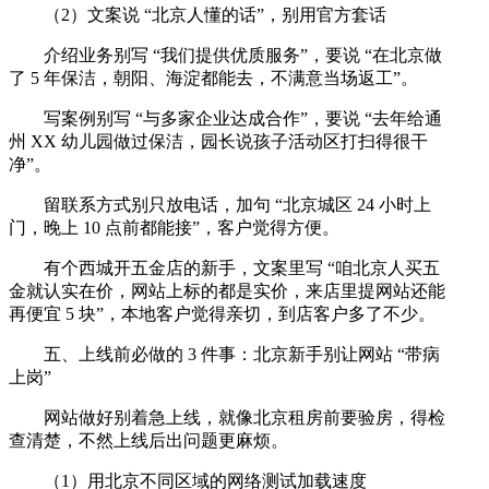
（2）文案说 “北京人懂的话”，别用官方套话
介绍业务别写 “我们提供优质服务”，要说 “在北京做
了 5 年保洁，朝阳、海淀都能去，不满意当场返工”。
写案例别写 “与多家企业达成合作”，要说 “去年给通
州 XX 幼儿园做过保洁，园长说孩子活动区打扫得很干
净”。
留联系方式别只放电话，加句 “北京城区 24 小时上
门，晚上 10 点前都能接”，客户觉得方便。
有个西城开五金店的新手，文案里写 “咱北京人买五
金就认实在价，网站上标的都是实价，来店里提网站还能
再便宜 5 块”，本地客户觉得亲切，到店客户多了不少。
五、上线前必做的 3 件事：北京新手别让网站 “带病
上岗”
网站做好别着急上线，就像北京租房前要验房，得检
查清楚，不然上线后出问题更麻烦。
（1）用北京不同区域的网络测试加载速度