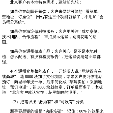
北京客户有本地特色需求，建站前先想：
如果你在朝阳开餐饮：客户来网站可能想 “看菜单、
查地址、订座位”，网站有这三个功能就够了，不用加 “会
员积分系统”。
如果你在海淀做科技服务：客户更关注 “成功案例、
技术团队、合作流程”，重点展示这些，别搞花哨的动
画。
如果你在通州做农产品：客户关心 “是不是本地种
植、怎么配送、有没有检测报告”，把这些说清楚比啥都
强。
有个通州卖草莓的农户，一开始听人说 “网站得有在
线商城”，花 8000 块加了支付功能，结果客户更习惯电话
预订，商城半年没一单。后来简化成 “草莓实拍 + 采摘地
址 + 预订电话”，花 3000 块就搞定，订单反而多了，老板
说：“北京客户就认实在，花里胡哨的没用。”
（2）把需求按 “必须有” 和 “可没有” 分类
新手容易犯的错是 “功能堆砌”，记住：80% 的效果来