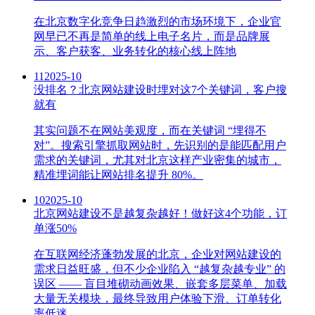
在北京数字化竞争日趋激烈的市场环境下，企业官
网早已不再是简单的线上电子名片，而是品牌展
示、客户获客、业务转化的核心线上阵地
11
2025-10
没排名？北京网站建设时埋对这7个关键词，客户搜
就有
其实问题不在网站美观度，而在关键词 “埋得不
对”。搜索引擎抓取网站时，先识别的是能匹配用户
需求的关键词，尤其对北京这样产业密集的城市，
精准埋词能让网站排名提升 80%。
10
2025-10
北京网站建设不是越复杂越好！做好这4个功能，订
单涨50%
在互联网经济蓬勃发展的北京，企业对网站建设的
需求日益旺盛，但不少企业陷入 “越复杂越专业” 的
误区 —— 盲目堆砌动画效果、嵌套多层菜单、加载
大量无关模块，最终导致用户体验下滑、订单转化
率低迷。