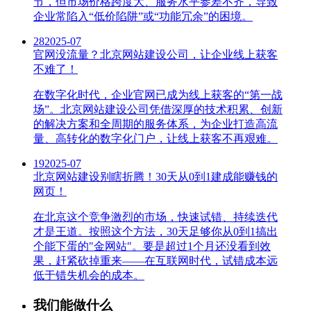
节，但市场价格跨度大、服务水平参差不齐，导致
企业常陷入“低价陷阱”或“功能冗余”的困境。
28
2025-07
官网没流量？北京网站建设公司，让企业线上获客
不难了！
在数字化时代，企业官网已成为线上获客的“第一战
场”。北京网站建设公司凭借深厚的技术积累、创新
的解决方案和全周期的服务体系，为企业打造高流
量、高转化的数字化门户，让线上获客不再艰难。
19
2025-07
北京网站建设别瞎折腾！30天从0到1建成能赚钱的
网页！
在北京这个竞争激烈的市场，快速试错、持续迭代
才是王道。按照这个方法，30天足够你从0到1搞出
个能下蛋的"金网站"。要是超过1个月还没看到效
果，赶紧砍掉重来——在互联网时代，试错成本远
低于错失机会的成本。
我们能做什么