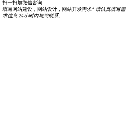
扫一扫加微信咨询
填写网站建设，网站设计，网站开发需求
* 请认真填写需
求信息,24小时内与您联系。
提交咨询
Copyright ©2026 一诺互联 (Eno Interlink Technology
Co.,Ltd.) All Rights Reserved
京ICP备12050878号-2
京公安备11030102010444
QQ客服
电话咨询
010-60531203
在线咨询
返回顶部
在线留言