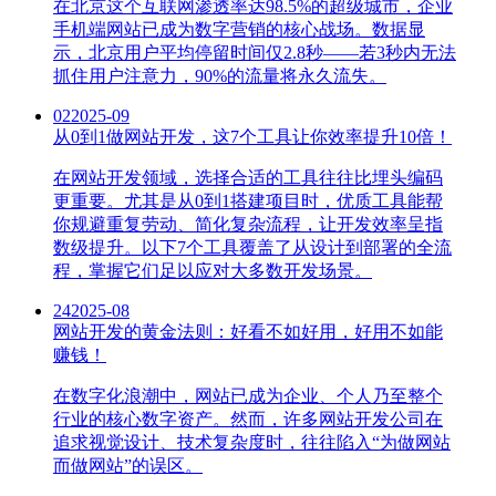
在北京这个互联网渗透率达98.5%的超级城市，企业
手机端网站已成为数字营销的核心战场。数据显
示，北京用户平均停留时间仅2.8秒——若3秒内无法
抓住用户注意力，90%的流量将永久流失。
02
2025-09
从0到1做网站开发，这7个工具让你效率提升10倍！
在网站开发领域，选择合适的工具往往比埋头编码
更重要。尤其是从0到1搭建项目时，优质工具能帮
你规避重复劳动、简化复杂流程，让开发效率呈指
数级提升。以下7个工具覆盖了从设计到部署的全流
程，掌握它们足以应对大多数开发场景。
24
2025-08
网站开发的黄金法则：好看不如好用，好用不如能
赚钱！
在数字化浪潮中，网站已成为企业、个人乃至整个
行业的核心数字资产。然而，许多网站开发公司在
追求视觉设计、技术复杂度时，往往陷入“为做网站
而做网站”的误区。