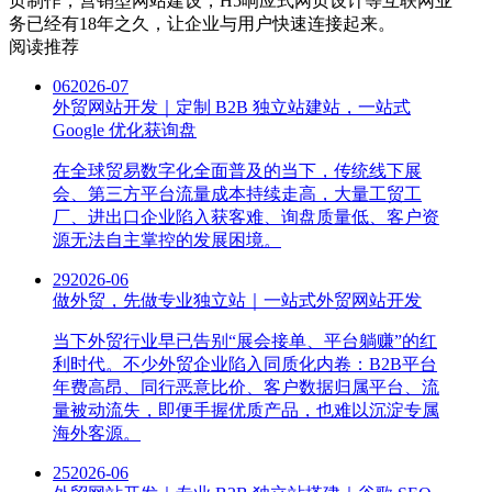
页制作，营销型网站建设，H5响应式网页设计等互联网业
务已经有18年之久，让企业与用户快速连接起来。
阅读推荐
06
2026-07
外贸网站开发｜定制 B2B 独立站建站，一站式
Google 优化获询盘
在全球贸易数字化全面普及的当下，传统线下展
会、第三方平台流量成本持续走高，大量工贸工
厂、进出口企业陷入获客难、询盘质量低、客户资
源无法自主掌控的发展困境。
29
2026-06
做外贸，先做专业独立站｜一站式外贸网站开发
当下外贸行业早已告别“展会接单、平台躺赚”的红
利时代。不少外贸企业陷入同质化内卷：B2B平台
年费高昂、同行恶意比价、客户数据归属平台、流
量被动流失，即便手握优质产品，也难以沉淀专属
海外客源。
25
2026-06