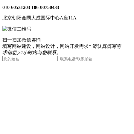
010-60531203
186-00750433
北京朝阳金隅大成国际中心A座11A
扫一扫加微信咨询
填写网站建设，网站设计，网站开发需求
* 请认真填写需
求信息,24小时内与您联系。
提交咨询
Copyright ©2026 一诺互联 (Eno Interlink Technology
Co.,Ltd.) All Rights Reserved
京ICP备12050878号-2
京公安备11030102010444
QQ客服
电话咨询
010-60531203
在线咨询
返回顶部