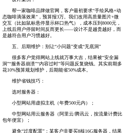
帮一家咖啡品牌做官网，客户最初要求“手绘风格+动
态咖啡滴落效果”，预算报3万。我们改用高质量图片+微
交互（比如鼠标悬停显示杯口热气），成本压到8000元，
上线后用户停留时间反而更长——设计不是越贵越好，而
是越符合用户习惯越好。
五、后期维护：别让“小问题”变成“无底洞”
很多客户觉得网站上线就万事大吉，结果被“安全漏
洞”“服务器崩溃”“内容过时”等问题反复烧钱。其实前期多
花10%预算规划维护，后期能省50%成本。
维护省钱技巧：
选对服务器：
小型网站用虚拟主机（年费500元内）；
中型网站用云服务器（阿里云/腾讯云，按流量计费比
包年便宜）；
避免“过度配置”：某客户非要买8核16G服务器，结果