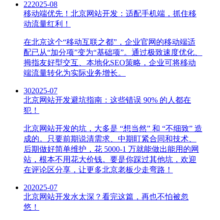
22
2025-08
移动端优先！北京网站开发：适配手机端，抓住移
动流量红利！
在北京这个“移动互联之都”，企业官网的移动端适
配已从“加分项”变为“基础项”。通过极致速度优化、
拇指友好型交互、本地化SEO策略，企业可将移动
端流量转化为实际业务增长。
30
2025-07
北京网站开发避坑指南：这些错误 90% 的人都在
犯！
北京网站开发的坑，大多是 “想当然” 和 “不细致” 造
成的。只要前期说清需求、中期盯紧合同和技术、
后期做好简单维护，花 5000-1 万就能做出能用的网
站，根本不用花大价钱。要是你踩过其他坑，欢迎
在评论区分享，让更多北京老板少走弯路！
20
2025-07
北京网站开发水太深？看完这篇，再也不怕被忽
悠！