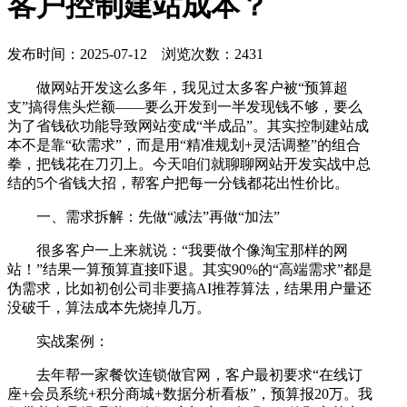
客户控制建站成本？
发布时间：2025-07-12 浏览次数：2431
做网站开发这么多年，我见过太多客户被“预算超
支”搞得焦头烂额——要么开发到一半发现钱不够，要么
为了省钱砍功能导致网站变成“半成品”。其实控制建站成
本不是靠“砍需求”，而是用“精准规划+灵活调整”的组合
拳，把钱花在刀刃上。今天咱们就聊聊网站开发实战中总
结的5个省钱大招，帮客户把每一分钱都花出性价比。
一、需求拆解：先做“减法”再做“加法”
很多客户一上来就说：“我要做个像淘宝那样的网
站！”结果一算预算直接吓退。其实90%的“高端需求”都是
伪需求，比如初创公司非要搞AI推荐算法，结果用户量还
没破千，算法成本先烧掉几万。
实战案例：
去年帮一家餐饮连锁做官网，客户最初要求“在线订
座+会员系统+积分商城+数据分析看板”，预算报20万。我