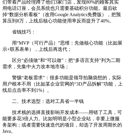
们带着产品经理蹲了他们3家门店，发现80%的顾客其实
用电话订座，会员系统也只需要基础积分功能。最后砍
掉“数据分析看板”（改用Google Analytics免费版），把预
算压到8万，上线后核心功能使用率反而提升了40%。
省钱技巧：
用“MVP（可行产品）”思维：先做核心功能（比如展
示+联系表单），上线后再迭代；
区分“必须做”和“可以做”：把“多语言支持”列为二期
需求，先集中火力攻本地市场；
警惕“老板需求”：很多功能是领导拍脑袋想的，实际
用户根本不用（比如某企业官网的“3D产品拆解”功能，上
线后点击率不到1%）。
二、技术选型：选对工具省一半钱
技术栈的选择直接影响开发成本——用错了工具，可
能要多花3倍人力。比如明明是小型企业站，非要上微服
务架构；或者需要快速迭代的项目，却选了开发周期长的
Java。