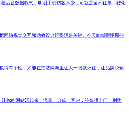
业老板拿着后台数据叹气，明明手机访客不少，可就是留不住单，转化
，把网站视觉交互和动效设计玩得溜是关键。今天咱就唠唠那些
站也得有个性，才能在茫茫网海里让人一眼就记住，让品牌脱颖
乐！让你的网站活起来，流量、订单、客户，统统找上门！别犹