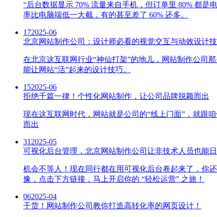
“后台数据显示 70% 流量来自手机，但订单里 80%
率比电脑端低一大截，有的甚至差了 60% 还多。
17
2025-06
北京网站制作公司：设计师必看的视觉交互与动效设计技
在北京这互联网行业“神仙打架”的地儿，网站制作公司
能让网站“活”起来的设计技巧。
15
2025-06
拒绝千篇一律！个性化网站制作，让公司品牌脱颖而出
现在这互联网时代，网站就是公司的“线上门面”，就跟
而出
31
2025-05
可视化后台管理，北京网站制作公司让非技术人员也能日
机会不等人！现在同行都在用可视化后台卷起来了，你还
豫，点击下方链接，马上开启你的 “轻松运营” 之旅！
06
2025-04
干货！网站制作公司教你打造高转化率的网页设计！