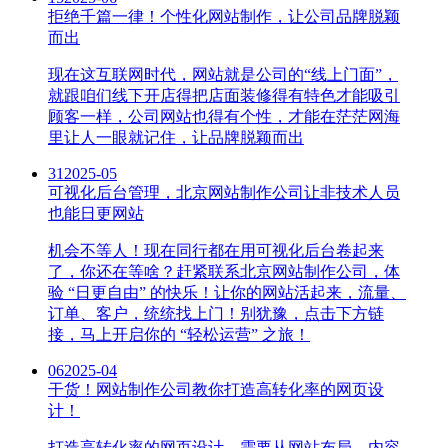
拒绝千篇一律！个性化网站制作，让公司品牌脱颖
而出
现在这互联网时代，网站就是公司的“线上门面”，
就跟咱们线下开店得把店面装修得有特色才能吸引
顾客一样，公司网站也得有个性，才能在茫茫网海
里让人一眼就记住，让品牌脱颖而出
31
2025-05
可视化后台管理，北京网站制作公司让非技术人员
也能日更网站
机会不等人！现在同行都在用可视化后台卷起来
了，你还在等啥？赶紧联系北京网站制作公司，体
验 “日更自由” 的快乐！让你的网站活起来，流量、
订单、客户，统统找上门！别犹豫，点击下方链
接，马上开启你的 “轻松运营” 之旅！
06
2025-04
干货！网站制作公司教你打造高转化率的网页设
计！
打造高转化率的网页设计，需要从网站布局、内容