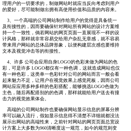
理用户的一切要求的，制做网站时就应当反向考虑到用户
的爱好，尽可能制做出拥有高使用价值和品质的內容来。
3、一个高端的公司网站制作给用户的觉得是具备统一
及衔接性的，因而要确保针对网站所有网站的设计方案维
持一个一致性，倘若网站的网页页面一直展现不一样的设
计风格，那样就非常容易交给用户杂乱无章感，就不容易
带来用户网站的总体品牌形象，以便构建层次感也要维持
文本及视觉冲击等的衔接性。
4、许多 公司会应用自身LOGO的色彩来做为网站的色
彩，可是许多 LOGO都仅有一种色调，这就造成网站也仅
有一种色彩，这类单一色彩针对公司的网站而言一般会看
起来魅力不足，让用户在视觉效果上感觉死板，因而公司
网站应应用多种多样的色彩搭配，能够挑选LOGO色做为
主色，随后再配搭别的的色调，那样就能给用户送去有撞
击力的视觉效果体会。
高端的公司网站制作也要确保网站显示信息的屏幕分辨
率可以融入流行，假如显示信息得不清楚不详细就都没法
展示出网站的高端性来，之前针对网站的网页页面总宽设
计方案上大多数为960清晰度这一规范，如今的规范则变