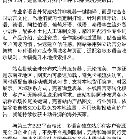
贸独立站，是低成本开拓小语种市场的核心突破口。
专业多语言外贸建站并非机器一键翻译，而是结合各
国语言文化、当地消费习惯定制打造。针对西班牙语、法
语、德语、阿拉伯语、葡萄牙语、俄语、泰语等主流外贸
小语种，配备本土化人工译制文案，精准匹配行业专业词
汇，产品介绍、企业资质、合作案例地道通顺，贴合当地
客户阅读习惯，快速建立信任感。网站采用独立语言分站
架构，每种语种对应专属域名与页面，适配谷歌多语言收
录规则，大幅提升本地搜索排名。
站点搭载全球分布式海外服务器，无论拉美、中东还
是东南亚地区，网页均可极速加载，避免卡顿流失访客。
同时适配当地移动端浏览习惯，支持本地货币换算、时区
展示、区域联系方式，完善询盘表单、在线留言等转化模
块，客户可无障碍发送采购需求。建站初期同步布局各小
语种市场长尾关键词，完善站内产品图文、行业资讯，依
靠谷歌自然SEO获取免费本地流量，不用长期投放竞价广
告，就能持续收获主动寻源的海外买家。
与第三方B2B平台相比，多语言独立站所有客户资源
完全归企业自有，不受平台规则限制，无需和海量同行竞
争曝光。借助多语言站点同步开拓多个小语种蓝海市场，