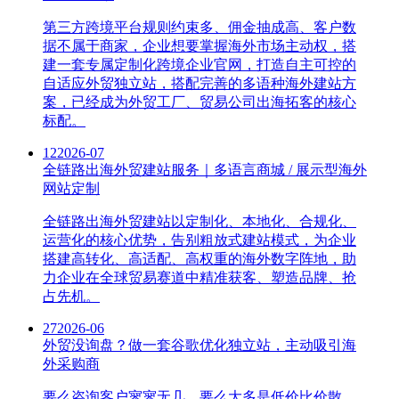
第三方跨境平台规则约束多、佣金抽成高、客户数
据不属于商家，企业想要掌握海外市场主动权，搭
建一套专属定制化跨境企业官网，打造自主可控的
自适应外贸独立站，搭配完善的多语种海外建站方
案，已经成为外贸工厂、贸易公司出海拓客的核心
标配。
12
2026-07
全链路出海外贸建站服务｜多语言商城 / 展示型海外
网站定制
全链路出海外贸建站以定制化、本地化、合规化、
运营化的核心优势，告别粗放式建站模式，为企业
搭建高转化、高适配、高权重的海外数字阵地，助
力企业在全球贸易赛道中精准获客、塑造品牌、抢
占先机。
27
2026-06
外贸没询盘？做一套谷歌优化独立站，主动吸引海
外采购商
要么咨询客户寥寥无几，要么大多是低价比价散