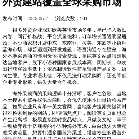
外贸建站覆盖全球采购市场
发布时间：2026-06-21 浏览次数：501
很多外贸企业深耕欧美英语市场多年，早已陷入激烈
内卷，同行价格战、平台流量饱和，订单增长遭遇明显瓶
颈。不少商家想开辟中东、东南亚、拉美、东欧等小语种
蓝海市场，却普遍遇到开发难题：语言沟通存在壁垒，海
外本地采购商习惯用母语搜索货源，单纯英文站点很难触
达当地客户；线下小语种国家参展成本高、周期长，单次
出行获客效率低下；依靠翻译软件简单转换产品文案，语
句生硬、专业术语出错，不仅无法打动采购商，还会降低
企业专业形象，错失大量合作机会。
海外采购商的采购逻辑十分清晰，客户在谷歌、当地
本土搜索引擎寻找供应商时，会优先使用本国母语检索产
品。如果企业只有单一英文官网，当地客户搜索关键词时
很难检索到你的网站，即便偶然点开，阅读英文页面也会
产生距离感，极易直接跳转竞品站点。只做英文站，等于
主动放弃数十亿规模的小语种海外市场，白白流失大量精
准采购流量。想要打通多国蓝海渠道，搭建专业多语言外