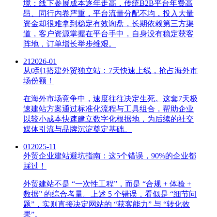
境：线下参展成本逐年走高，传统B2B平台年费高
昂、同行内卷严重，平台流量分配不均，投入大量
资金却很难拿到稳定有效询盘，长期依赖第三方渠
道，客户资源掌握在平台手中，自身没有稳定获客
阵地，订单增长举步维艰。
21
2026-01
从0到1搭建外贸独立站：7天快速上线，抢占海外市
场份额！
在海外市场竞争中，速度往往决定生死。这套7天极
速建站方案通过标准化流程与工具组合，帮助企业
以较小成本快速建立数字化根据地，为后续的社交
媒体引流与品牌沉淀奠定基础。
01
2025-11
外贸企业建站避坑指南：这5个错误，90%的企业都
踩过！
外贸建站不是 “一次性工程”，而是 “合规 + 体验 +
数据” 的综合考量。上述 5 个错误，看似是 “细节问
题”，实则直接决定网站的 “获客能力” 与 “转化效
果”。