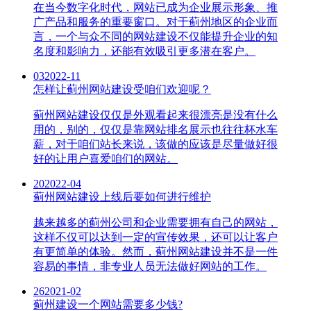
在当今数字化时代，网站已成为企业展示形象、推
广产品和服务的重要窗口。对于蓟州地区的企业而
言，一个与众不同的网站建设不仅能提升企业的知
名度和影响力，还能有效吸引更多潜在客户。
03
2022-11
怎样让蓟州网站建设受咱们欢迎呢？
蓟州网站建设仅仅是外观看起来很漂亮是没有什么
用的，别的，仅仅是靠网站排名展示也往往杯水车
薪，对于咱们站长来说，该做的应该是尽量做好很
好的让用户喜爱咱们的网站。
20
2022-04
蓟州网站建设上线后要如何进行维护
越来越多的蓟州公司和企业需要拥有自己的网站，
这样不仅可以达到一定的宣传效果，还可以让客户
有更简单的体验。然而，蓟州网站建设并不是一件
容易的事情，非专业人员无法做好网站的工作。
26
2021-02
蓟州建设一个网站需要多少钱?