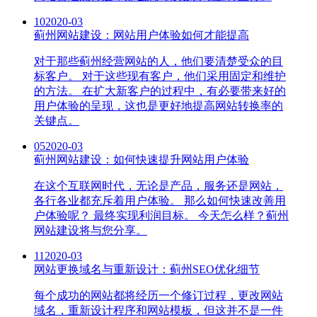
10
2020-03
蓟州网站建设：网站用户体验如何才能提高
对于那些蓟州经营网站的人，他们要清楚受众的目
标客户。 对于这些现有客户，他们采用固定和维护
的方法。 在扩大新客户的过程中，有必要带来好的
用户体验的呈现，这也是更好地提高网站转换率的
关键点。
05
2020-03
蓟州网站建设：如何快速提升网站用户体验
在这个互联网时代，无论是产品，服务还是网站，
各行各业都充斥着用户体验。 那么如何快速改善用
户体验呢？ 最终实现利润目标。 今天怎么样？蓟州
网站建设将与您分享。
11
2020-03
网站更换域名与重新设计：蓟州SEO优化细节
每个成功的网站都将经历一个修订过程，更改网站
域名，重新设计程序和网站模板，但这并不是一件