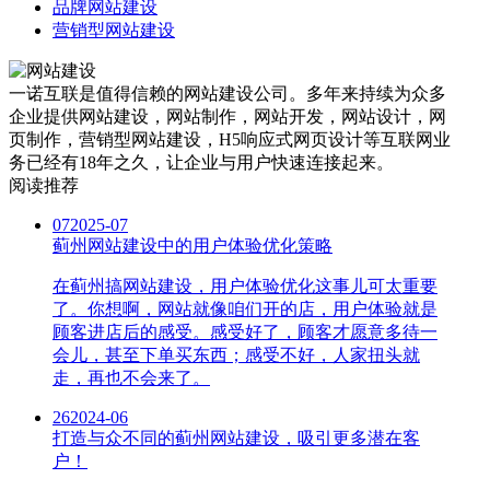
品牌网站建设
营销型网站建设
一诺互联是值得信赖的网站建设公司。多年来持续为众多
企业提供网站建设，网站制作，网站开发，网站设计，网
页制作，营销型网站建设，H5响应式网页设计等互联网业
务已经有18年之久，让企业与用户快速连接起来。
阅读推荐
07
2025-07
蓟州网站建设中的用户体验优化策略
在蓟州搞网站建设，用户体验优化这事儿可太重要
了。你想啊，网站就像咱们开的店，用户体验就是
顾客进店后的感受。感受好了，顾客才愿意多待一
会儿，甚至下单买东西；感受不好，人家扭头就
走，再也不会来了。
26
2024-06
打造与众不同的蓟州网站建设，吸引更多潜在客
户！