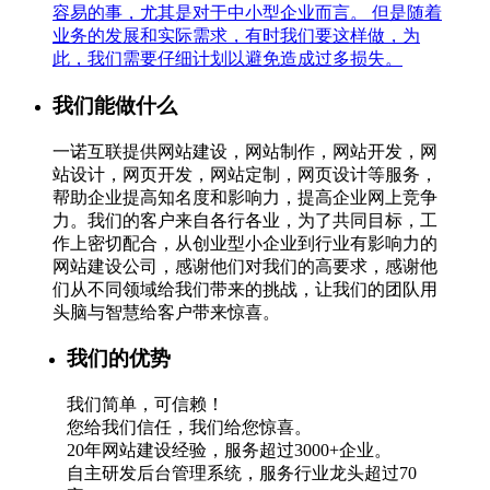
容易的事，尤其是对于中小型企业而言。 但是随着
业务的发展和实际需求，有时我们要这样做，为
此，我们需要仔细计划以避免造成过多损失。
我们能做什么
一诺互联提供网站建设，网站制作，网站开发，网
站设计，网页开发，网站定制，网页设计等服务，
帮助企业提高知名度和影响力，提高企业网上竞争
力。我们的客户来自各行各业，为了共同目标，工
作上密切配合，从创业型小企业到行业有影响力的
网站建设公司，感谢他们对我们的高要求，感谢他
们从不同领域给我们带来的挑战，让我们的团队用
头脑与智慧给客户带来惊喜。
我们的优势
我们简单，可信赖！
您给我们信任，我们给您惊喜。
20年网站建设经验，服务超过3000+企业。
自主研发后台管理系统，服务行业龙头超过70