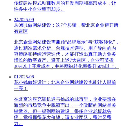
传统建站模式动辄数月的开发周期和高昂成本，让
许多中小企业望而却步。
24
2025-09
从0到1做网站建设：这7个步骤，帮北京企业避开所
有雷区
北京企业网站建设需兼顾“品牌展示”与“获客转化”，
通过精准需求分析、合规技术选型、用户导向的内
容策略和持续运营迭代，才能打造出真正助力业务
增长的数字资产。避开上述7大雷区，企业可节省
30%以上开发成本，并将网站转化率提升50%以上。
01
2025-08
花小钱做好设计：北京企业网站建设也能让人眼前
一亮！
在北京这座充满机遇与挑战的城市里，企业要想在
激烈的市场竞争中脱颖而出，一个吸睛的网站是关
键武器。但一提到网站建设，很多企业老板就头
疼，觉得那得花大价钱，请专业团队，费时又费
力。