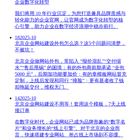
企业数字化转型
我们将用 10 年行业沉淀，为您打造兼具品牌质感与
转化能力的企业官网，让官网成为数字化转型的核
心引擎，助力企业在数字经济浪潮中稳步前行。
18
2025-10
北京企业网站建设外包怎么选？这5个问题问清楚，
不被坑！
北京企业做网站外包，常陷入 “报价混乱”“交付缩
水”“售后甩锅” 的困境：有的外包商前期承诺 “全包
5000 元”，后期加功能要加价；有的拿模板网站冒充
定制，上线后发现和同行 “撞脸”；更有甚者收了钱
却拖延交付，维权无门。
14
2025-10
北京企业网站建设不用等！套用这个模板，7天上线
接订单
在数字化时代，企业网站已成为品牌形象的“数字名
片”和业务增长的“线上引擎”。对于北京的企业而
言，快速搭建专业网站、抢占线上市场刻不容缓。