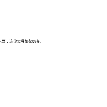
的东西，连你丈母娘都嫌弃。