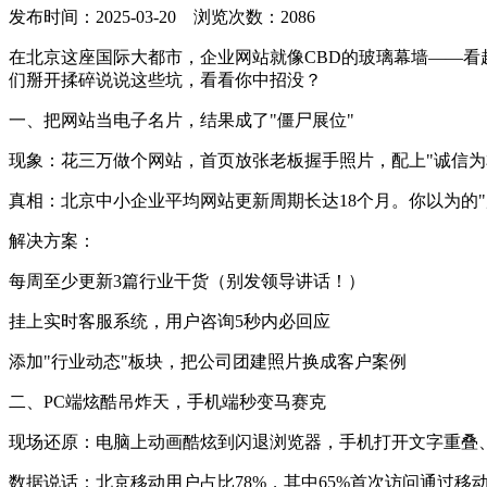
发布时间：2025-03-20 浏览次数：2086
在北京这座国际大都市，企业网站就像CBD的玻璃幕墙——看
们掰开揉碎说说这些坑，看看你中招没？
一、把网站当电子名片，结果成了"僵尸展位"
现象：花三万做个网站，首页放张老板握手照片，配上"诚信为
真相：北京中小企业平均网站更新周期长达18个月。你以为的"
解决方案：
每周至少更新3篇行业干货（别发领导讲话！）
挂上实时客服系统，用户咨询5秒内必回应
添加"行业动态"板块，把公司团建照片换成客户案例
二、PC端炫酷吊炸天，手机端秒变马赛克
现场还原：电脑上动画酷炫到闪退浏览器，手机打开文字重叠
数据说话：北京移动用户占比78%，其中65%首次访问通过