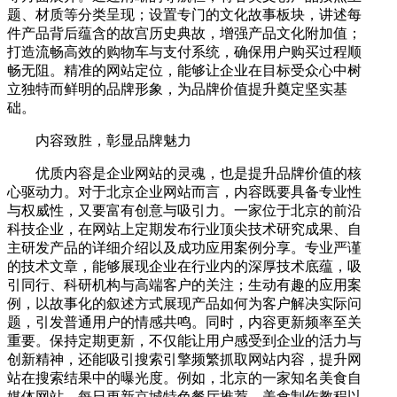
题、材质等分类呈现；设置专门的文化故事板块，讲述每
件产品背后蕴含的故宫历史典故，增强产品文化附加值；
打造流畅高效的购物车与支付系统，确保用户购买过程顺
畅无阻。精准的网站定位，能够让企业在目标受众心中树
立独特而鲜明的品牌形象，为品牌价值提升奠定坚实基
础。
内容致胜，彰显品牌魅力
优质内容是企业网站的灵魂，也是提升品牌价值的核
心驱动力。对于北京企业网站而言，内容既要具备专业性
与权威性，又要富有创意与吸引力。一家位于北京的前沿
科技企业，在网站上定期发布行业顶尖技术研究成果、自
主研发产品的详细介绍以及成功应用案例分享。专业严谨
的技术文章，能够展现企业在行业内的深厚技术底蕴，吸
引同行、科研机构与高端客户的关注；生动有趣的应用案
例，以故事化的叙述方式展现产品如何为客户解决实际问
题，引发普通用户的情感共鸣。同时，内容更新频率至关
重要。保持定期更新，不仅能让用户感受到企业的活力与
创新精神，还能吸引搜索引擎频繁抓取网站内容，提升网
站在搜索结果中的曝光度。例如，北京的一家知名美食自
媒体网站，每日更新京城特色餐厅推荐、美食制作教程以