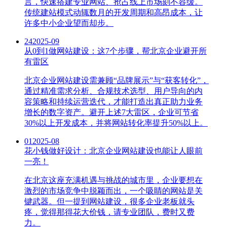
言，快速搭建专业网站、抢占线上市场刻不容缓。
传统建站模式动辄数月的开发周期和高昂成本，让
许多中小企业望而却步。
24
2025-09
从0到1做网站建设：这7个步骤，帮北京企业避开所
有雷区
北京企业网站建设需兼顾“品牌展示”与“获客转化”，
通过精准需求分析、合规技术选型、用户导向的内
容策略和持续运营迭代，才能打造出真正助力业务
增长的数字资产。避开上述7大雷区，企业可节省
30%以上开发成本，并将网站转化率提升50%以上。
01
2025-08
花小钱做好设计：北京企业网站建设也能让人眼前
一亮！
在北京这座充满机遇与挑战的城市里，企业要想在
激烈的市场竞争中脱颖而出，一个吸睛的网站是关
键武器。但一提到网站建设，很多企业老板就头
疼，觉得那得花大价钱，请专业团队，费时又费
力。