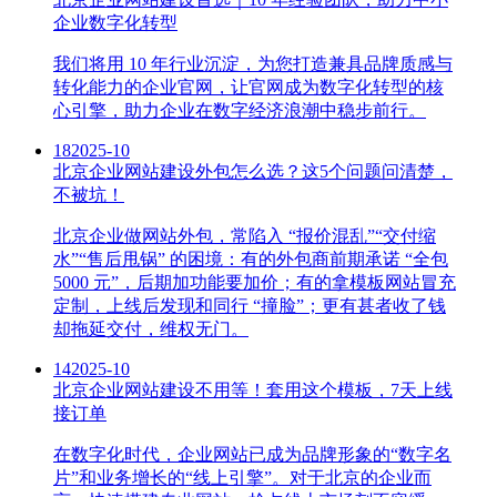
企业数字化转型
我们将用 10 年行业沉淀，为您打造兼具品牌质感与
转化能力的企业官网，让官网成为数字化转型的核
心引擎，助力企业在数字经济浪潮中稳步前行。
18
2025-10
北京企业网站建设外包怎么选？这5个问题问清楚，
不被坑！
北京企业做网站外包，常陷入 “报价混乱”“交付缩
水”“售后甩锅” 的困境：有的外包商前期承诺 “全包
5000 元”，后期加功能要加价；有的拿模板网站冒充
定制，上线后发现和同行 “撞脸”；更有甚者收了钱
却拖延交付，维权无门。
14
2025-10
北京企业网站建设不用等！套用这个模板，7天上线
接订单
在数字化时代，企业网站已成为品牌形象的“数字名
片”和业务增长的“线上引擎”。对于北京的企业而